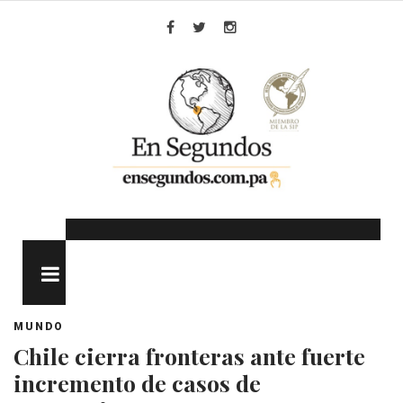
Skip
to
Facebook
Twitter
Instagram
content
MENU
MUNDO
Chile cierra fronteras ante fuerte
incremento de casos de