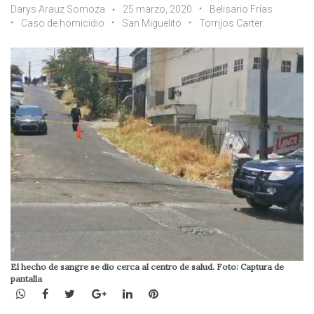
Darys Arauz Somoza
25 marzo, 2020
Belisario Frías
Caso de homicidio
San Miguelito
Torrijos Carter.
El hecho de sangre se dio cerca al centro de salud. Foto: Captura de
pantalla
WhatsApp
Facebook
Twitter
Google+
LinkedIn
Pinterest