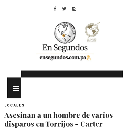
Skip
to
Facebook
Twitter
Instagram
content
MENU
LOCALES
Asesinan a un hombre de varios
disparos en Torrijos - Carter