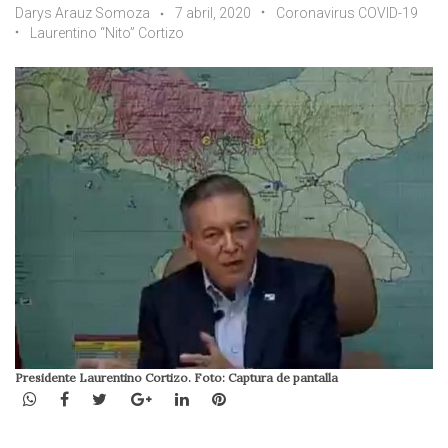
Darys Arauz Somoza
7 abril, 2020
Coronavirus COVID-19
Laurentino “Nito” Cortizo
Presidente Laurentino Cortizo. Foto: Captura de pantalla
WhatsApp
Facebook
Twitter
Google+
LinkedIn
Pinterest