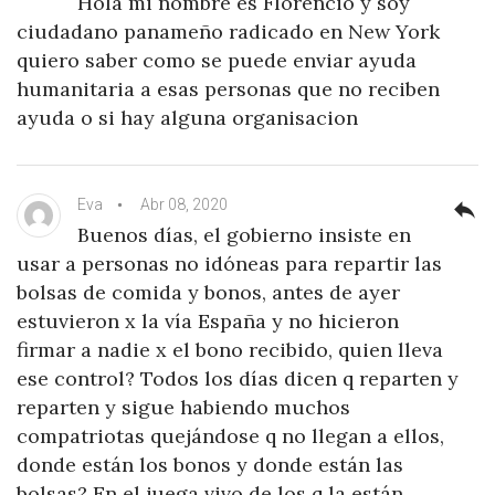
Hola mi nombre es Florencio y soy
ciudadano panameño radicado en New York
quiero saber como se puede enviar ayuda
humanitaria a esas personas que no reciben
ayuda o si hay alguna organisacion
Eva
Abr 08, 2020
reply
Buenos días, el gobierno insiste en
usar a personas no idóneas para repartir las
bolsas de comida y bonos, antes de ayer
estuvieron x la vía España y no hicieron
firmar a nadie x el bono recibido, quien lleva
ese control? Todos los días dicen q reparten y
reparten y sigue habiendo muchos
compatriotas quejándose q no llegan a ellos,
donde están los bonos y donde están las
bolsas? En el juega vivo de los q la están