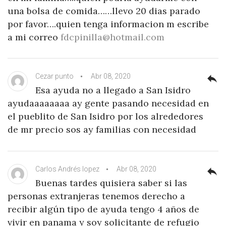
una bolsa de comida……llevo 20 dias parado
por favor….quien tenga informacion m escribe
a mi correo
fdcpinilla@hotmail.com
Cezar punto
Abr 08, 2020
reply
Esa ayuda no a llegado a San Isidro
ayudaaaaaaaa ay gente pasando necesidad en
el pueblito de San Isidro por los alrededores
de mr precio sos ay familias con necesidad
Carlos Andrés lopez
Abr 08, 2020
reply
Buenas tardes quisiera saber si las
personas extranjeras tenemos derecho a
recibir algún tipo de ayuda tengo 4 años de
vivir en panama y soy solicitante de refugio