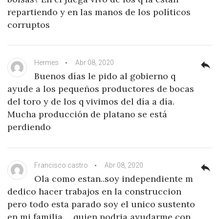
repartiendo y en las manos de los políticos
corruptos
Hermes
Abr 08, 2020
reply
Buenos días le pido al gobierno q
ayude a los pequeños productores de bocas
del toro y de los q vivimos del día a día.
Mucha producción de platano se está
perdiendo
Francisco castro
Abr 08, 2020
reply
Ola como estan..soy independiente m
dedico hacer trabajos en la construccion
pero todo esta parado soy el unico sustento
en mi familia…..quien podria ayudarme con