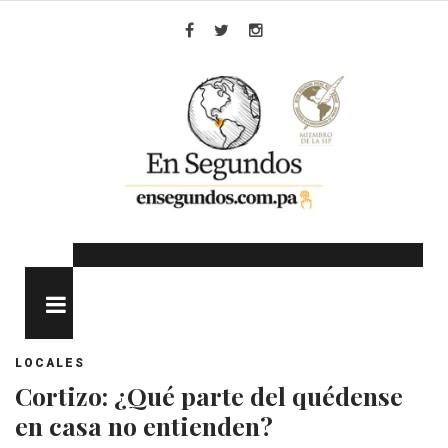
Skip
to
Facebook
Twitter
Instagram
content
MENU
LOCALES
Cortizo: ¿Qué parte del quédense
en casa no entienden?