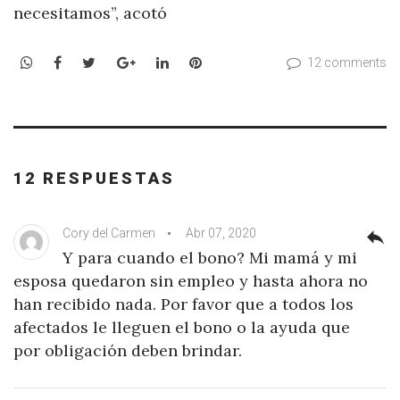
necesitamos”, acotó
WhatsApp
Facebook
Twitter
Google+
LinkedIn
Pinterest
12 comments
12 RESPUESTAS
Cory del Carmen
Abr 07, 2020
reply
Y para cuando el bono? Mi mamá y mi
esposa quedaron sin empleo y hasta ahora no
han recibido nada. Por favor que a todos los
afectados le lleguen el bono o la ayuda que
por obligación deben brindar.