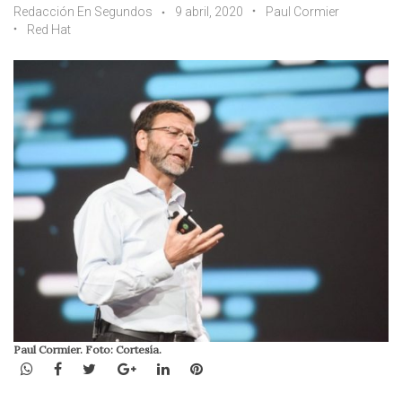
Redacción En Segundos
9 abril, 2020
Paul Cormier
Red Hat
Paul Cormier. Foto: Cortesía.
WhatsApp
Facebook
Twitter
Google+
LinkedIn
Pinterest