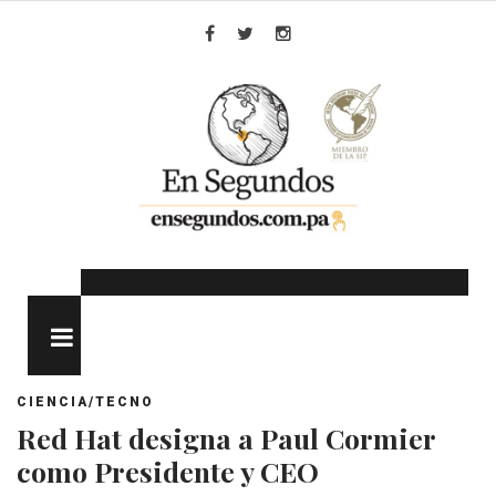
Skip
to
Facebook
Twitter
Instagram
content
MENU
CIENCIA/TECNO
Red Hat designa a Paul Cormier
como Presidente y CEO