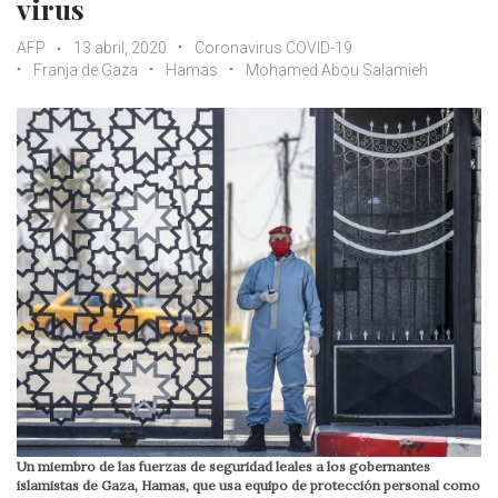
virus
AFP
13 abril, 2020
Coronavirus COVID-19
Franja de Gaza
Hamas
Mohamed Abou Salamieh
Un miembro de las fuerzas de seguridad leales a los gobernantes
islamistas de Gaza, Hamas, que usa equipo de protección personal como