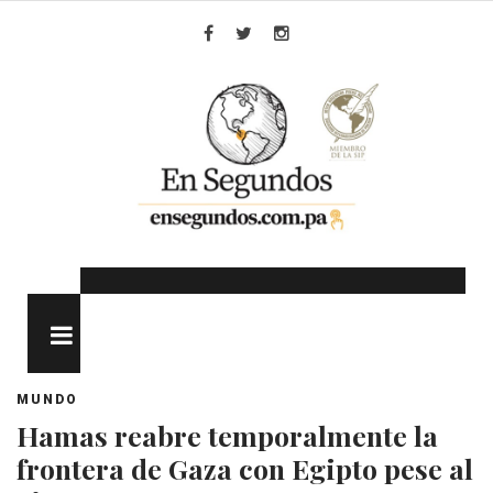
Skip
to
Facebook
Twitter
Instagram
content
MENU
MUNDO
Hamas reabre temporalmente la
frontera de Gaza con Egipto pese al