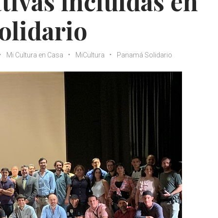
tivas incluidas en
olidario
Mi Cultura en Casa
MiCultura
Panamá Solidario