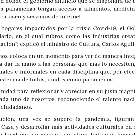
 en donde el gobierno anunció que se dispondrá de t
ias panameñas tengan acceso a alimentos, medicin
ca, aseo y servicios de internet.
 hogares impactados por la crisis Covid-19, el Go
ario, en el cual rubros como las industrias creat
ación”; explicó el ministro de Cultura, Carlos Aguil
a nos coloca en un momento para ver de manera integ
a dar la mano a las personas que más lo necesiten,
males e informales en cada disciplina que, por efe
 asistencia de todos, unidos como panameños.
nidad para reflexionar y apreciar en su justa magn
 cada uno de nosotros, reconociendo el talento naci
 ciudadanos.
tución, una vez se supere la pandemia, figuran
Casa y desarrollar más actividades culturales en e
a local que de manera paulatina, logren el foment