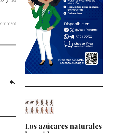
comment
reply
Los azúcares naturales