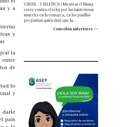
odo el
VIRUS… Y SILENCIO Mientras el Minsa
as y a
corre contra el reloj por las misteriosas
muertes en la comarca, en los pasillos
preguntan quién dejó que la...
bierno
Concolón anteriores >>
ivas y
ar.
ral la
 entre
ctos de
itud lo
onal y
 darle
l país
o y la