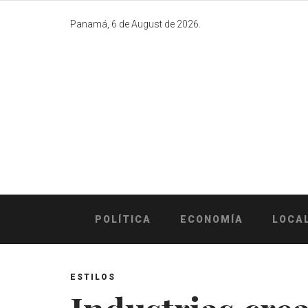
Skip
to
Panamá, 6 de August de 2026.
content
POLÍTICA
ECONOMÍA
LOCA
ESTILOS