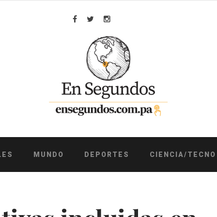
Facebook
Twitter
Instagram
LES
MUNDO
DEPORTES
CIENCIA/TECNO