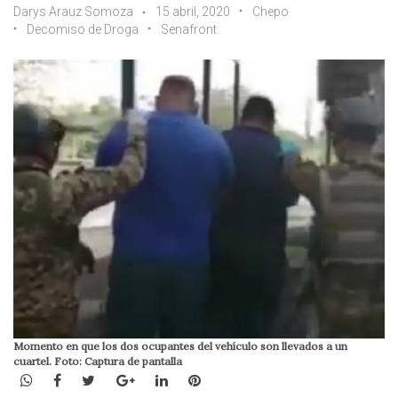
Darys Arauz Somoza
15 abril, 2020
Chepo
Decomiso de Droga
Senafront
Momento en que los dos ocupantes del vehículo son llevados a un
cuartel. Foto: Captura de pantalla
WhatsApp
Facebook
Twitter
Google+
LinkedIn
Pinterest