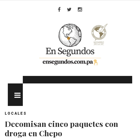
Skip
to
Facebook
Twitter
Instagram
content
MENU
LOCALES
Decomisan cinco paquetes con
droga en Chepo