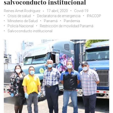
salvoconducto institucional
Reines Amet Rodriguez
17 abril, 2020
Covid-19
Crisis de salud
Declaratoria de emergencia
IPACCOP
Ministerio de Salud
Panamá
Pandemia
Policía Nacional
Restricción de movilidad Panamá
Salvoconducto institucional