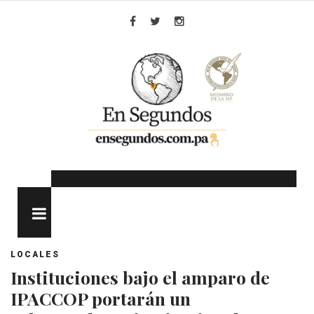
Skip
to
Facebook
Twitter
Instagram
content
MENU
LOCALES
Instituciones bajo el amparo de
IPACCOP portarán un