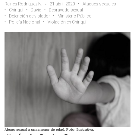
Reines Rodríguez N.
21 abril, 2020
Ataques sexuales
Chiriquí
David
Depravado sexual
Detención de violador
Ministerio Público
Policía Nacional
Violación en Chiriquí
Abuso sexual a una menor de edad. Foto: Ilustrativa.