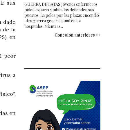
ir sus
GUERRA DE BATAS Jóvenes enfermeros
piden espacio y jubilados defienden sus
puestos. La pelea por las plazas encendió
otra guerra generacional en los
a dado
hospitales. Mientras...
 de la
Concolón anteriores >>
S), en
l peor
irus a
sico”,
das en
.