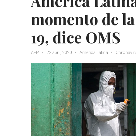
América Latina 
momento de la
19, dice OMS
AFP
22 abril, 2020
América Latina
Coronavir