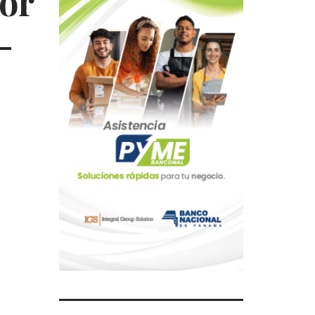
eor
-