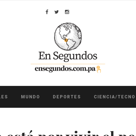
Facebook
Twitter
Instagram
LES
MUNDO
DEPORTES
CIENCIA/TECNO