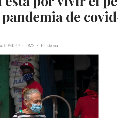
está por vivir el p
 pandemia de covid
us COVID-19
OMS
Pandemia