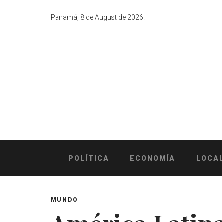
Skip
to
Panamá, 8 de August de 2026.
content
POLÍTICA
ECONOMÍA
LOCA
MUNDO