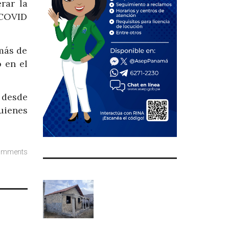
rar la
l COVID
más de
o en el
 desde
quienes
omments