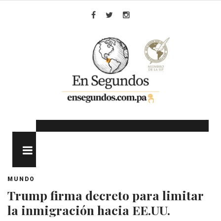
Skip
to
Facebook
Twitter
Instagram
content
MENU
MUNDO
Trump firma decreto para limitar
la inmigración hacia EE.UU.