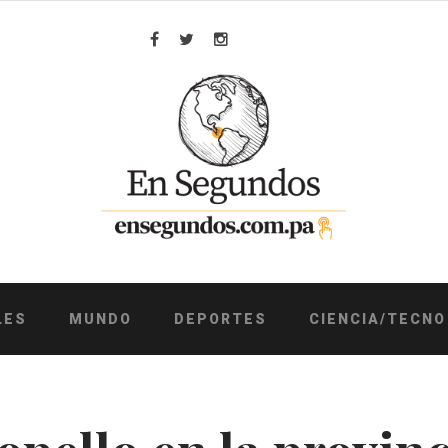
Facebook
Twitter
Instagram
LES
MUNDO
DEPORTES
CIENCIA/TECNO