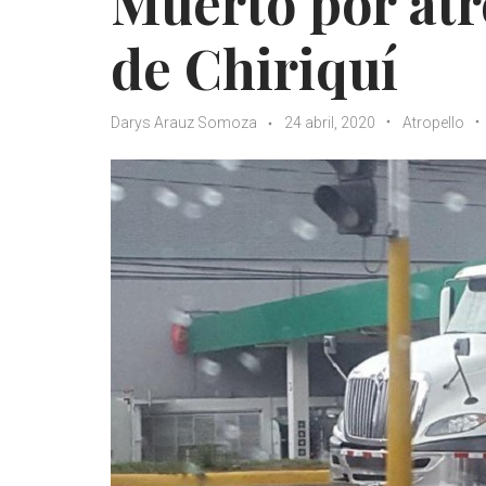
Muerto por atr
de Chiriquí
Darys Arauz Somoza
24 abril, 2020
Atropello