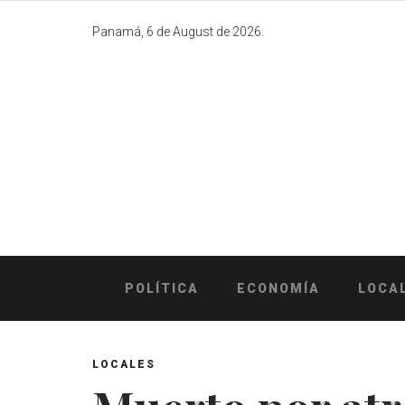
Skip
to
Panamá, 6 de August de 2026.
content
POLÍTICA
ECONOMÍA
LOCA
LOCALES