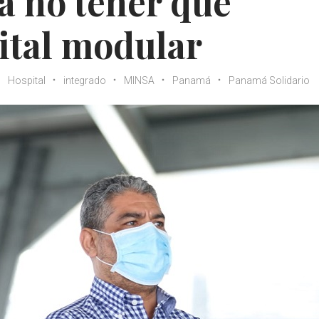
a no tener que
pital modular
Hospital
integrado
MINSA
Panamá
Panamá Solidario