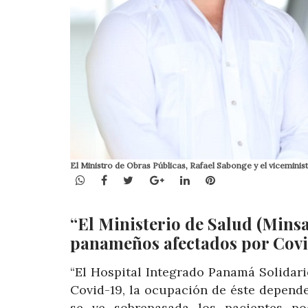
El Ministro de Obras Públicas, Rafael Sabonge y el viceminis
WhatsApp
Facebook
Twitter
Google+
LinkedIn
Pinterest
“El Ministerio de Salud (Minsa)
panameños afectados por Covid-
“El Hospital Integrado Panamá Solidari
Covid-19, la ocupación de éste depender
se ve sobrepasada los pacientes pod