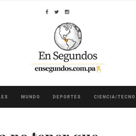
Facebook
Twitter
Instagram
LES
MUNDO
DEPORTES
CIENCIA/TECNO