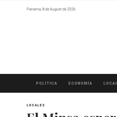
Skip
to
Panamá, 8 de August de 2026.
content
POLÍTICA
ECONOMÍA
LOCA
LOCALES