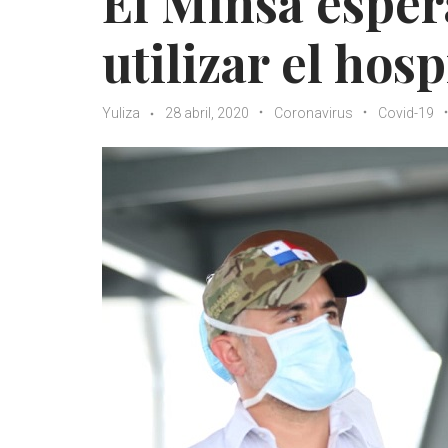
El Minsa esper
utilizar el hos
Yuliza
28 abril, 2020
Coronavirus
Covid-19