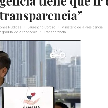
gencia tiene que ir 
 transparencia”
iones Públicas
Laurentino Cortizo
Ministerio de la Presidencia
a gradual de la economía
Transparencia