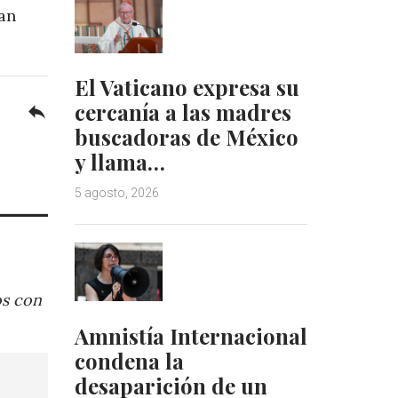
gan
El Vaticano expresa su
cercanía a las madres
reply
buscadoras de México
y llama…
5 agosto, 2026
os con
Amnistía Internacional
condena la
desaparición de un