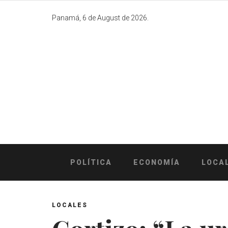
Skip
to
Panamá, 6 de August de 2026.
content
POLÍTICA
ECONOMÍA
LOCA
LOCALES