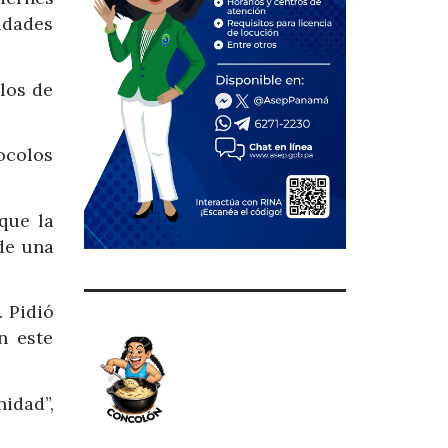
idades
los de
ocolos
que la
de una
 Pidió
n este
nidad”,