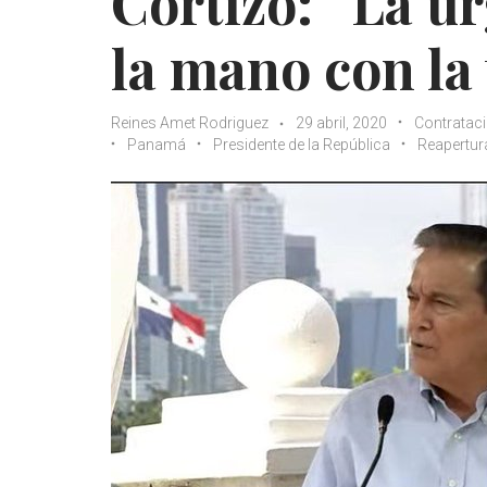
Cortizo: “La ur
la mano con la
Reines Amet Rodriguez
29 abril, 2020
Contratac
Panamá
Presidente de la República
Reapertur