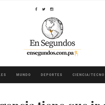
Facebook
Twitter
Instagram
LES
MUNDO
DEPORTES
CIENCIA/TECNO