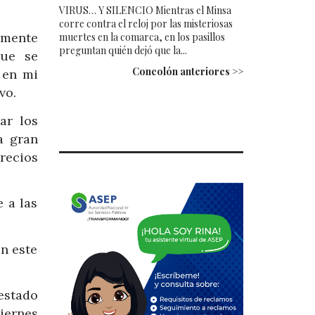
VIRUS… Y SILENCIO Mientras el Minsa
corre contra el reloj por las misteriosas
amente
muertes en la comarca, en los pasillos
preguntan quién dejó que la...
que se
Concolón anteriores >>
 en mi
vo.
ar los
a gran
recios
 a las
n este
estado
viernes