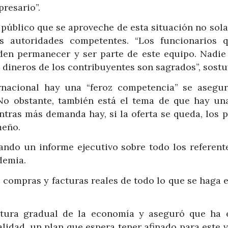
resario”.
r público que se aproveche de esta situación no sol
las autoridades competentes. “Los funcionarios 
den permanecer y ser parte de este equipo. Nadie
s dineros de los contribuyentes son sagrados”, sostu
rnacional hay una “feroz competencia” se asegur
No obstante, también está el tema de que hay un
ntras más demanda hay, si la oferta se queda, los p
meño.
dando un informe ejecutivo sobre todo los referente
demia.
 compras y facturas reales de todo lo que se haga e
ertura gradual de la economía y aseguró que ha 
lidad, un plan que espera tener afinado para este 