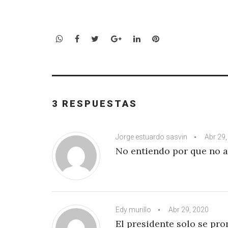
WhatsApp
Facebook
Twitter
Google+
LinkedIn
Pinterest
3 RESPUESTAS
Jorge estuardo sasvin
Abr 29
No entiendo por que no ap
Edy murillo
Abr 29, 2020
El presidente solo se pr