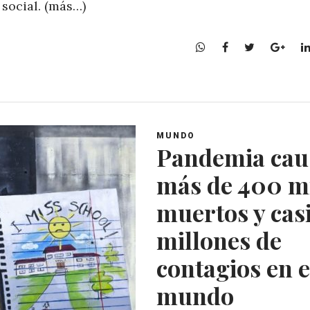
 social. (más…)
W
F
T
G
h
a
w
o
a
c
i
o
t
e
t
g
s
b
t
l
A
o
e
e
MUNDO
p
o
r
+
Pandemia cau
p
k
más de 400 m
muertos y casi
millones de
contagios en e
mundo