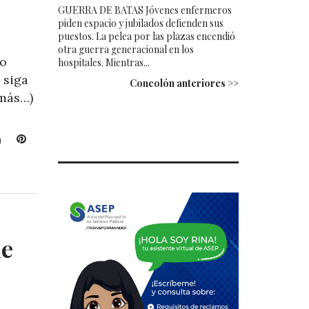
GUERRA DE BATAS Jóvenes enfermeros
piden espacio y jubilados defienden sus
puestos. La pelea por las plazas encendió
otra guerra generacional en los
co
hospitales. Mientras...
 siga
Concolón anteriores >>
(más…)
L
P
i
i
n
n
k
t
e
e
d
r
I
e
de
n
s
t