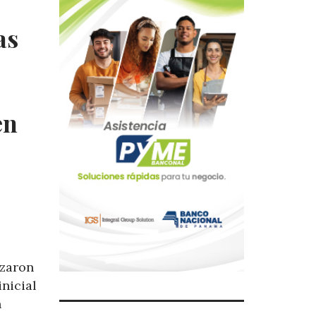
as
en
zaron
inicial
n