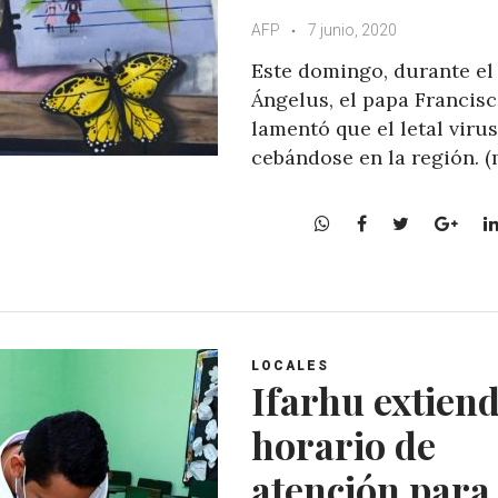
AFP
7 junio, 2020
Este domingo, durante el
Ángelus, el papa Francis
lamentó que el letal virus
cebándose en la región. 
W
F
T
G
h
a
w
o
a
c
i
o
t
e
t
g
s
b
t
l
A
o
e
e
LOCALES
p
o
r
+
Ifarhu extien
p
k
horario de
atención para