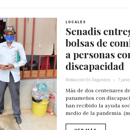
t
e
t
g
s
b
t
l
A
o
e
e
LOCALES
p
o
r
+
Senadis entre
p
k
bolsas de com
a personas co
discapacidad
Redacción En Segundos
7 juni
Más de dos centenares d
panameños con discapac
han recibido la ayuda soc
medio de la pandemia. (