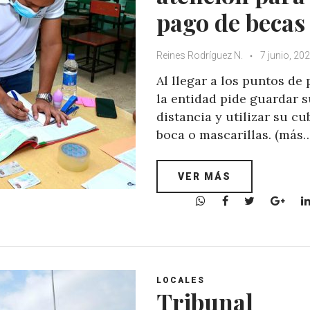
pago de becas
Reines Rodríguez N.
7 junio, 20
Al llegar a los puntos de 
la entidad pide guardar 
distancia y utilizar su cu
boca o mascarillas. (más
VER MÁS
W
F
T
G
h
a
w
o
a
c
i
o
t
e
t
g
s
b
t
l
A
o
e
e
LOCALES
Tribunal
p
o
r
+