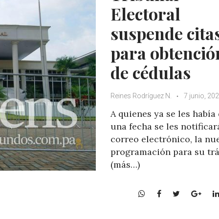
p
k
Electoral
suspende cita
para obtenció
de cédulas
Reines Rodríguez N.
7 junio, 20
A quienes ya se les había
una fecha se les notificará
correo electrónico, la nu
programación para su trá
(más…)
W
F
T
G
h
a
w
o
a
c
i
o