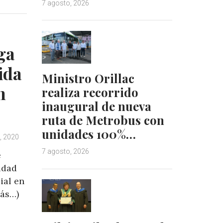
7 agosto, 2026
k
t
e
e
d
r
I
e
ga
n
s
t
ida
Ministro Orillac
n
realiza recorrido
inaugural de nueva
ruta de Metrobus con
unidades 100%…
o, 2020
7 agosto, 2026
e
idad
ial en
más…)