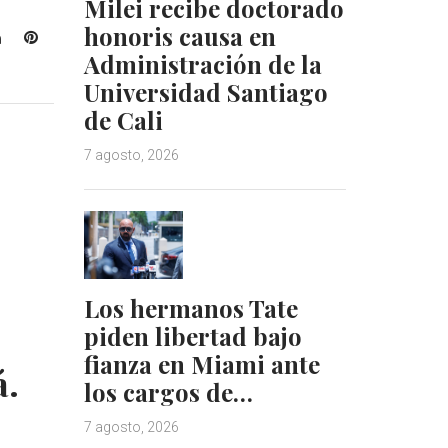
Milei recibe doctorado
honoris causa en
L
P
Administración de la
i
i
n
n
Universidad Santiago
k
t
de Cali
e
e
d
r
7 agosto, 2026
I
e
n
s
t
Los hermanos Tate
piden libertad bajo
fianza en Miami ante
á.
los cargos de…
7 agosto, 2026