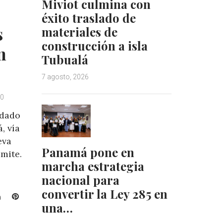
n
s
Miviot culmina con
t
éxito traslado de
s
materiales de
construcción a isla
n
Tubualá
7 agosto, 2026
20
 dado
, vía
eva
Panamá pone en
mite.
marcha estrategia
nacional para
convertir la Ley 285 en
L
P
una…
i
i
n
n