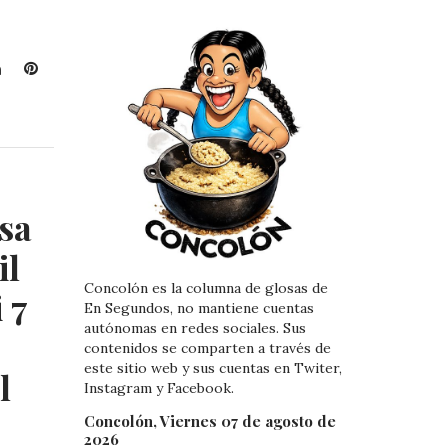
L
P
i
i
n
n
k
t
e
e
d
r
I
e
sa
n
s
t
il
Concolón es la columna de glosas de
 7
En Segundos, no mantiene cuentas
autónomas en redes sociales. Sus
contenidos se comparten a través de
este sitio web y sus cuentas en Twiter,
l
Instagram y Facebook.
Concolón, Viernes 07 de agosto de
2026