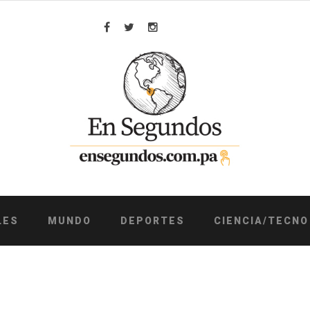
Facebook
Twitter
Instagram
LES
MUNDO
DEPORTES
CIENCIA/TECNO