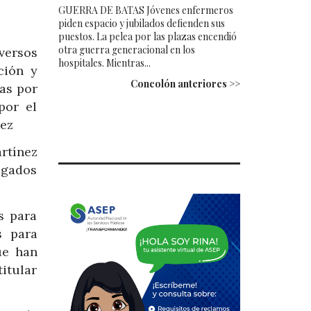
GUERRA DE BATAS Jóvenes enfermeros
piden espacio y jubilados defienden sus
puestos. La pelea por las plazas encendió
otra guerra generacional en los
versos
hospitales. Mientras...
ción y
Concolón anteriores >>
das por
por el
nez
rtínez
regados
s para
s para
ue han
titular