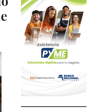
no
ue