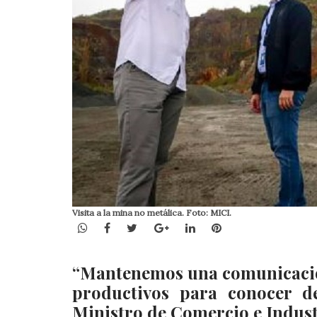
Visita a la mina no metálica. Foto: MICI.
WhatsApp
Facebook
Twitter
Google+
LinkedIn
Pinterest
“Mantenemos una comunicación
productivos para conocer d
Ministro de Comercio e Indust