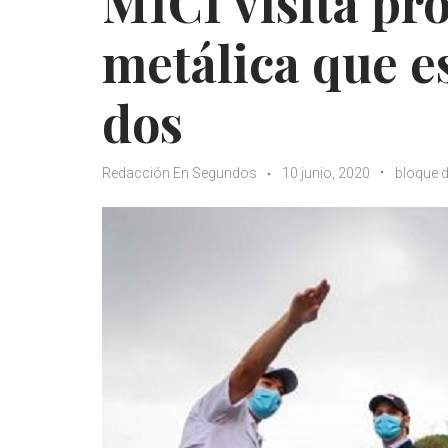
MICI visita pr
metálica que e
dos
Redacción En Segundos
10 junio, 2020
bloque 