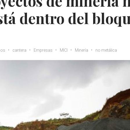
oyectos de minería 
stá dentro del bloq
dos
cantera
Empresas
MICI
Minería
no metálica