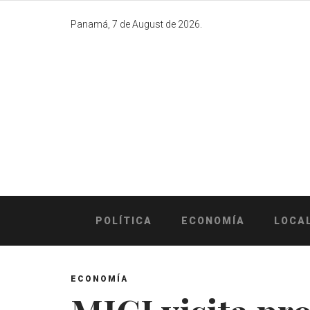
Skip
to
Panamá, 7 de August de 2026.
content
POLÍTICA
ECONOMÍA
LOCA
ECONOMÍA