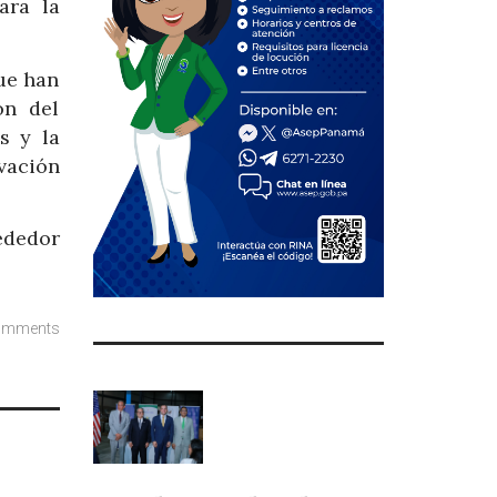
ara la
ue han
ón del
s y la
vación
ededor
omments