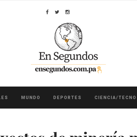
Facebook
Twitter
Instagram
LES
MUNDO
DEPORTES
CIENCIA/TECNO