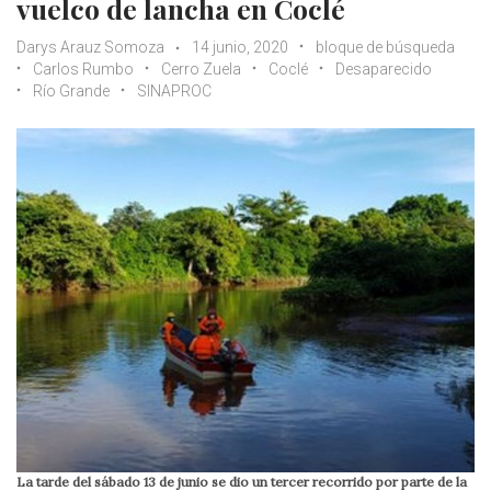
vuelco de lancha en Coclé
Darys Arauz Somoza
14 junio, 2020
bloque de búsqueda
Carlos Rumbo
Cerro Zuela
Coclé
Desaparecido
Río Grande
SINAPROC
La tarde del sábado 13 de junio se dio un tercer recorrido por parte de la