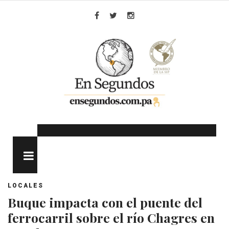
Skip
to
Facebook
Twitter
Instagram
content
MENU
LOCALES
Buque impacta con el puente del
ferrocarril sobre el río Chagres en