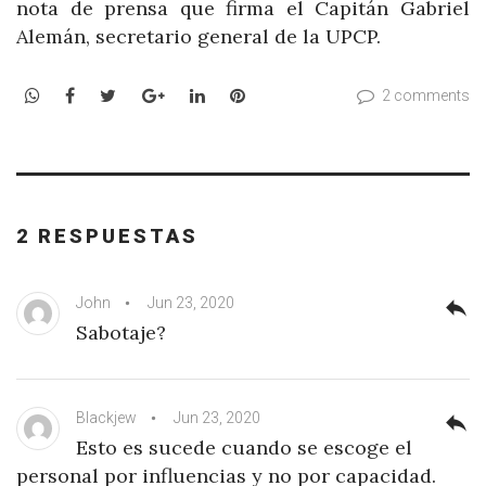
nota de prensa que firma el Capitán Gabriel
Alemán, secretario general de la UPCP.
WhatsApp
Facebook
Twitter
Google+
LinkedIn
Pinterest
2 comments
2 RESPUESTAS
John
Jun 23, 2020
reply
Sabotaje?
Blackjew
Jun 23, 2020
reply
Esto es sucede cuando se escoge el
personal por influencias y no por capacidad.