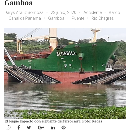
Gamboa
Darys Arauz Somoza
23 junio, 2020
Accidente
Barco
Canal de Panamá
Gamboa
Puente
Río Chagres
El buque impactó con el puente del ferrocarril. Foto: Redes
WhatsApp
Facebook
Twitter
Google+
LinkedIn
Pinterest