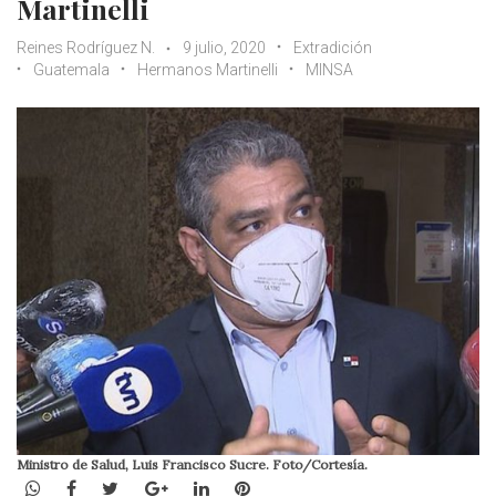
Martinelli
Reines Rodríguez N.
9 julio, 2020
Extradición
Guatemala
Hermanos Martinelli
MINSA
Ministro de Salud, Luis Francisco Sucre. Foto/Cortesía.
WhatsApp
Facebook
Twitter
Google+
LinkedIn
Pinterest