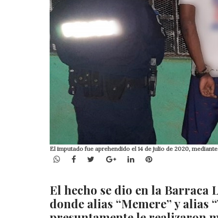
El imputado fue aprehendido el 14 de julio de 2020, mediante
WhatsApp
Facebook
Twitter
Google+
LinkedIn
Pinterest
El hecho se dio en la Barraca 
donde alias “Memere” y alias 
presuntamente le realizaron mú