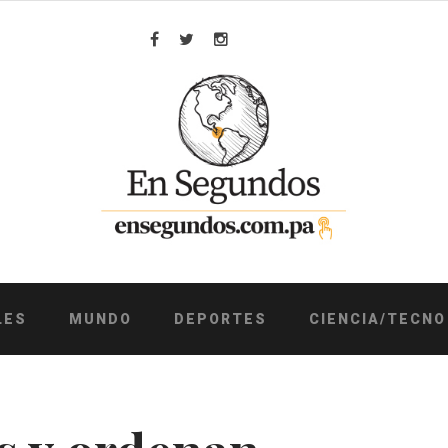
Facebook
Twitter
Instagram
LES
MUNDO
DEPORTES
CIENCIA/TECNO