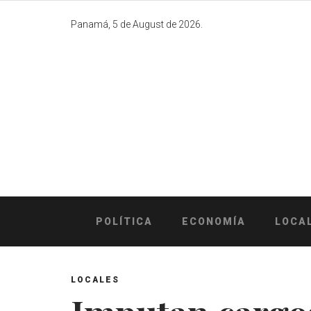
Skip
to
Panamá, 5 de August de 2026.
content
POLÍTICA
ECONOMÍA
LOCA
LOCALES