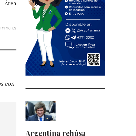
l Área
omments
os con
Argentina rehúsa