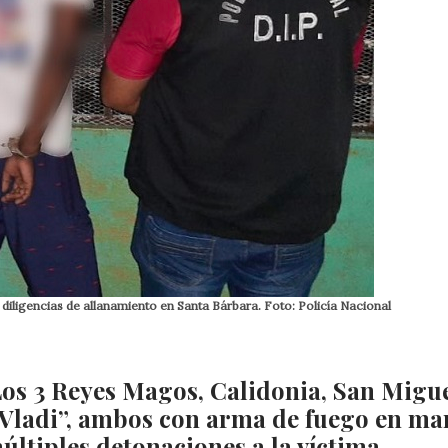
 diligencias de allanamiento en Santa Bárbara. Foto: Policía Nacional
Los 3 Reyes Magos, Calidonia, San Migue
“Vladi”, ambos con arma de fuego en ma
ltiples detonaciones a la víctima.