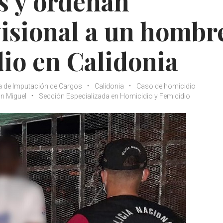
s y ordenan
isional a un hombr
io en Calidonia
a de Imputación de Cargos
Calidonia
Caso de homicidio
n Miguel
Sección Especializada en Homicidio y Femicidio