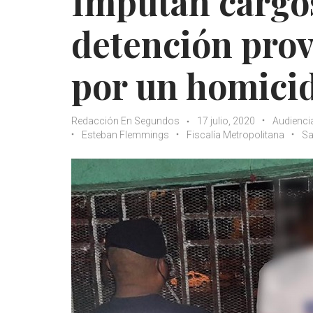
Imputan cargo
detención prov
por un homicid
Redacción En Segundos
17 julio, 2020
Audienci
Esteban Flemmings
Fiscalía Metropolitana
Sa