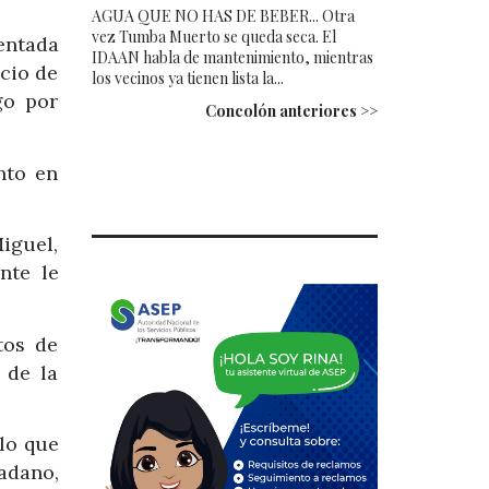
AGUA QUE NO HAS DE BEBER... Otra
vez Tumba Muerto se queda seca. El
entada
IDAAN habla de mantenimiento, mientras
icio de
los vecinos ya tienen lista la...
go por
Concolón anteriores >>
nto en
iguel,
nte le
tos de
 de la
 lo que
adano,