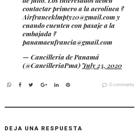
contactar primero a la aerolínea ?
Airfranceklmpty20@gmail.com y
cuando cuenten con pasaje a la
embajada ?
panamaenfrancia@gmail.com
— Cancillería de Panamá
(@CancilleriaPma)
July 23, 2020
WhatsApp
Facebook
Twitter
Google+
LinkedIn
Pinterest
0 comments
DEJA UNA RESPUESTA