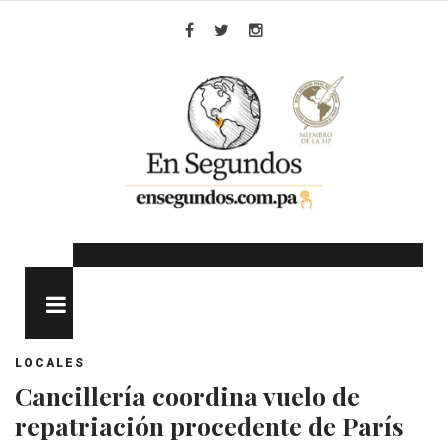
Skip
to
Facebook
Twitter
Instagram
content
MENU
LOCALES
Cancillería coordina vuelo de
repatriación procedente de París