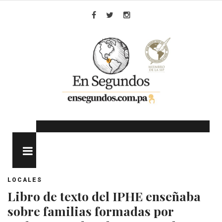
Skip
to
Facebook
Twitter
Instagram
content
MENU
LOCALES
Libro de texto del IPHE enseñaba
sobre familias formadas por