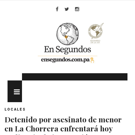
Skip
to
Facebook
Twitter
Instagram
content
MENU
LOCALES
Detenido por asesinato de menor
en La Chorrera enfrentará hoy