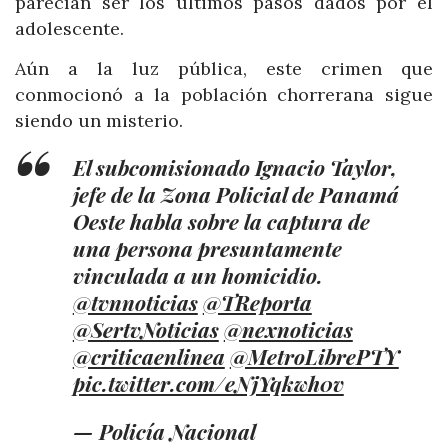
parecían ser los últimos pasos dados por el
adolescente.
Aún a la luz pública, este crimen que
conmocionó a la población chorrerana sigue
siendo un misterio.
El subcomisionado Ignacio Taylor,
jefe de la Zona Policial de Panamá
Oeste habla sobre la captura de
una persona presuntamente
vinculada a un homicidio.
@tvnnoticias
@TReporta
@SertvNoticias
@nexnoticias
@criticaenlinea
@MetroLibrePTY
pic.twitter.com/eNjYqkwh0v
— Policía Nacional