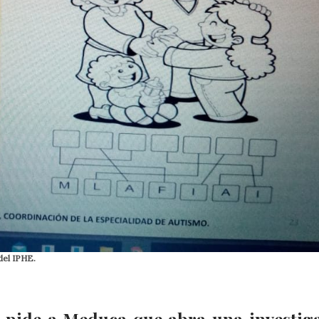
del IPHE.
 pide a Meduca que abra una investig