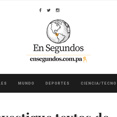
Facebook
Twitter
Instagram
LES
MUNDO
DEPORTES
CIENCIA/TECNO