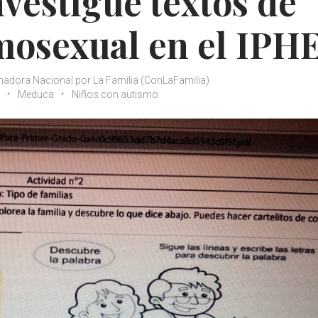
nvestigue textos de
osexual en el IPH
nadora Nacional por La Familia (ConLaFamilia)
Meduca
Niños con autismo