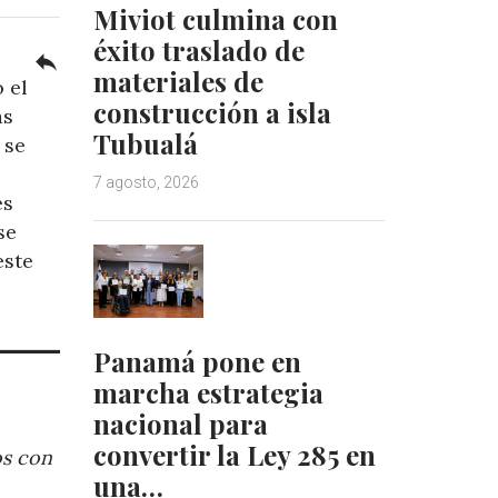
Miviot culmina con
éxito traslado de
reply
materiales de
 el
construcción a isla
as
Tubualá
 se
7 agosto, 2026
es
se
este
Panamá pone en
marcha estrategia
nacional para
convertir la Ley 285 en
os con
una…