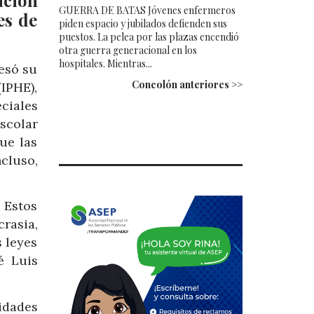
GUERRA DE BATAS Jóvenes enfermeros
es de
piden espacio y jubilados defienden sus
puestos. La pelea por las plazas encendió
otra guerra generacional en los
hospitales. Mientras...
esó su
Concolón anteriores >>
IPHE),
ciales
scolar
ue las
cluso,
 Estos
crasia,
s leyes
é Luis
dades