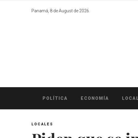
Skip
to
Panamá, 8 de August de 2026.
content
POLÍTICA
ECONOMÍA
LOCA
LOCALES