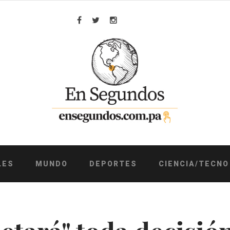
Facebook
Twitter
Instagram
LES
MUNDO
DEPORTES
CIENCIA/TECNO