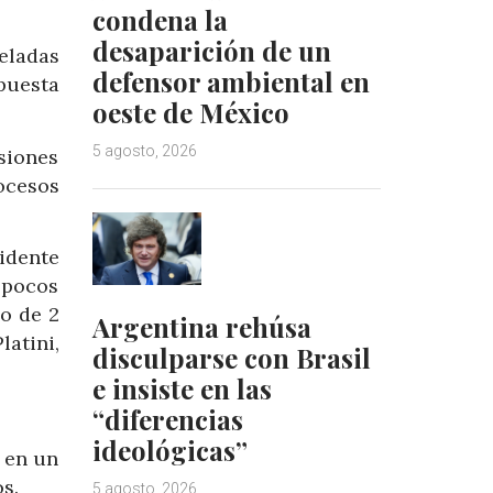
condena la
desaparición de un
eladas
defensor ambiental en
puesta
oeste de México
5 agosto, 2026
siones
ocesos
sidente
 pocos
o de 2
Argentina rehúsa
atini,
disculparse con Brasil
e insiste en las
“diferencias
ideológicas”
o en un
s.
5 agosto, 2026