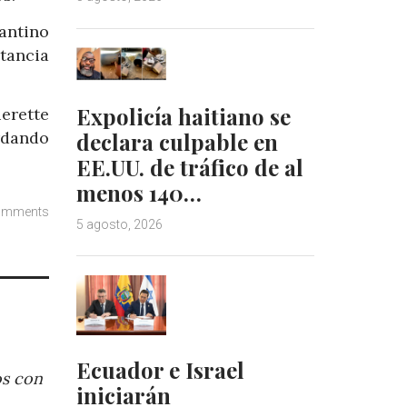
antino
tancia
Expolicía haitiano se
erette
declara culpable en
rdando
EE.UU. de tráfico de al
menos 140…
omments
5 agosto, 2026
Ecuador e Israel
os con
iniciarán