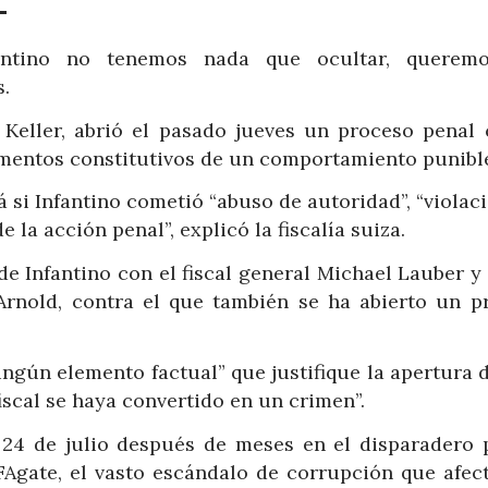
–
antino no tenemos nada que ocultar, querem
s.
an Keller, abrió el pasado jueves un proceso penal 
lementos constitutivos de un comportamiento punible
rá si Infantino cometió “abuso de autoridad”, “violac
 la acción penal”, explicó la fiscalía suiza.
e Infantino con el fiscal general Michael Lauber y
 Arnold, contra el que también se ha abierto un p
ningún elemento factual” que justifique la apertura 
iscal se haya convertido en un crimen”.
 24 de julio después de meses en el disparadero 
IFAgate, el vasto escándalo de corrupción que afect