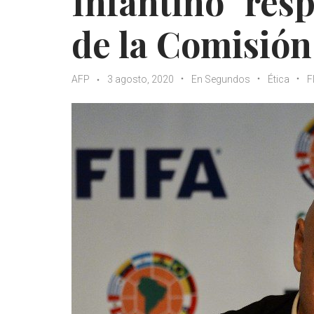
Infantino "resp
de la Comisión 
AFP
3 agosto, 2020
En Segundos
Ética
F