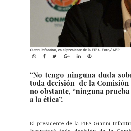
Gianni Infantino, es el presiente de la FIFA. Foto/ AFP
WhatsApp
Facebook
Twitter
Google+
LinkedIn
Pinterest
“No tengo ninguna duda sobr
toda decisión de la Comisión d
no obstante, “ninguna prueba
a la ética”.
El presidente de la FIFA Gianni Infant
“respetará toda decisión de la Comi