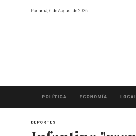
Skip
to
Panamá, 6 de August de 2026.
content
POLÍTICA
ECONOMÍA
LOCA
DEPORTES