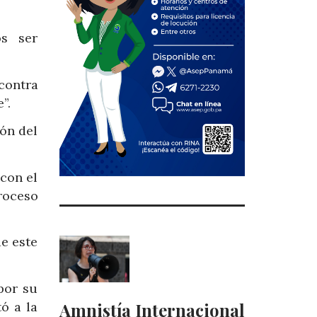
os ser
contra
”.
ión del
 con el
roceso
de este
por su
ó a la
Amnistía Internacional