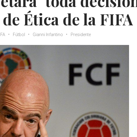
etará" toda decisió
de Ética de la FIFA
IFA
Fútbol
Gianni Infantino
Presidente