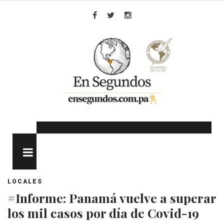
Skip
to
Facebook
Twitter
Instagram
content
MENU
LOCALES
#Informe: Panamá vuelve a superar
los mil casos por día de Covid-19