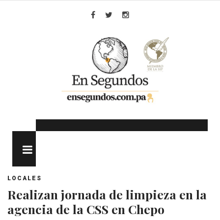
Skip
to
Facebook
Twitter
Instagram
content
MENU
LOCALES
Realizan jornada de limpieza en la
agencia de la CSS en Chepo