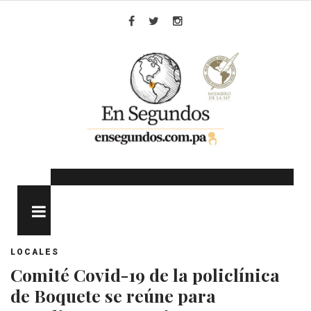
Skip
to
Facebook
Twitter
Instagram
content
MENU
LOCALES
Comité Covid-19 de la policlínica
de Boquete se reúne para