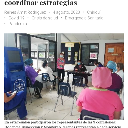
coordinar estrategias
Reines Amet Rodriguez
4 agosto, 2020
Chiriquí
Covid-19
Crisis de salud
Emergencia Sanitaria
Pandemia
En esta reunión participaron los representantes de las 3 comisiones:
Docencia, Inspección y Monitoreo, quienes representan a cada servicio