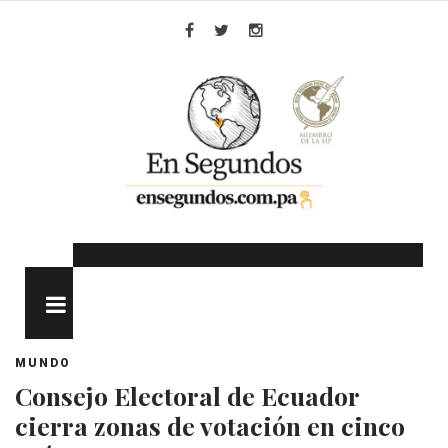
Skip
to
Facebook
Twitter
Instagram
content
MENU
MUNDO
Consejo Electoral de Ecuador
cierra zonas de votación en cinco