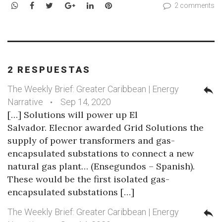
WhatsApp
Facebook
Twitter
Google+
LinkedIn
Pinterest
2 comments
2 RESPUESTAS
The Weekly Brief: Greater Caribbean | Energy
reply
Narrative
Sep 14, 2020
[…] Solutions will power up El
Salvador. Elecnor awarded Grid Solutions the
supply of power transformers and gas-
encapsulated substations to connect a new
natural gas plant… (Ensegundos – Spanish).
These would be the first isolated gas-
encapsulated substations […]
The Weekly Brief: Greater Caribbean | Energy
reply