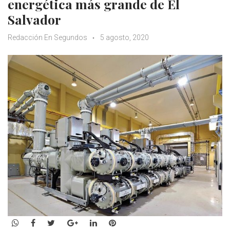
energética más grande de El
Salvador
Redacción En Segundos
5 agosto, 2020
WhatsApp
Facebook
Twitter
Google+
LinkedIn
Pinterest