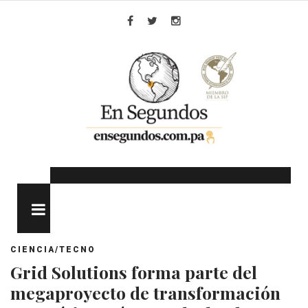
Skip
to
Facebook
Twitter
Instagram
content
MENU
CIENCIA/TECNO
Grid Solutions forma parte del
megaproyecto de transformación