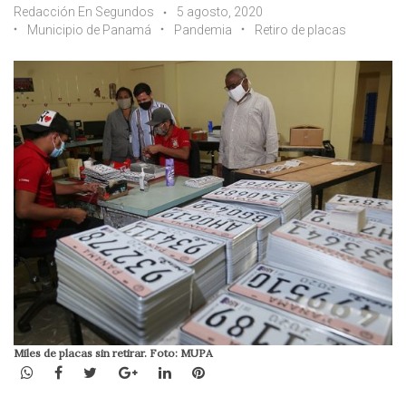
Redacción En Segundos
5 agosto, 2020
Municipio de Panamá
Pandemia
Retiro de placas
Miles de placas sin retirar. Foto: MUPA
WhatsApp
Facebook
Twitter
Google+
LinkedIn
Pinterest