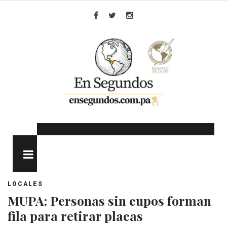
Skip
to
Facebook
Twitter
Instagram
content
MENU
LOCALES
MUPA: Personas sin cupos forman
fila para retirar placas