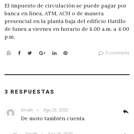
El impuesto de circulación se puede pagar por
banca en línea, ATM, ACH o de manera
presencial en la planta baja del edificio Hatillo
de lunes a viernes en horario de 8.00 a.m. a 4:00
p.m.
WhatsApp
Facebook
Twitter
Google+
LinkedIn
Pinterest
3 comments
3 RESPUESTAS
Ameth
Ago 26, 2020
reply
De moto también cuenta
Ameth
Ago 26, 2020