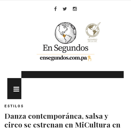
Skip
to
Facebook
Twitter
Instagram
content
MENU
ESTILOS
Danza contemporánea, salsa y
circo se estrenan en MiCultura en