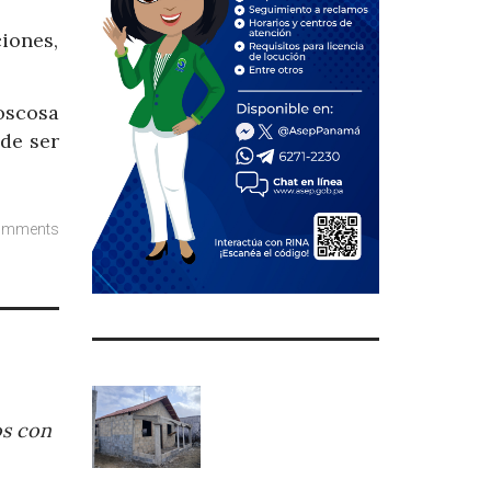
iones,
boscosa
de ser
omments
os con