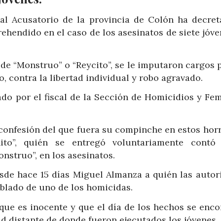
al Acusatorio de la provincia de Colón ha decret
ehendido en el caso de los asesinatos de siete jóv
 de “Monstruo” o “Reycito”, se le imputaron cargos 
, contra la libertad individual y robo agravado.
ado por el fiscal de la Sección de Homicidios y Fem
a confesión del que fuera su compinche en estos hor
to”, quién se entregó voluntariamente contó
nstruo”, en los asesinatos.
esde hace 15 días Miguel Almanza a quién las autor
ablado de uno de los homicidas.
 que es inocente y que el día de los hechos se enc
d distante de donde fueron ejecutados los jóvenes.