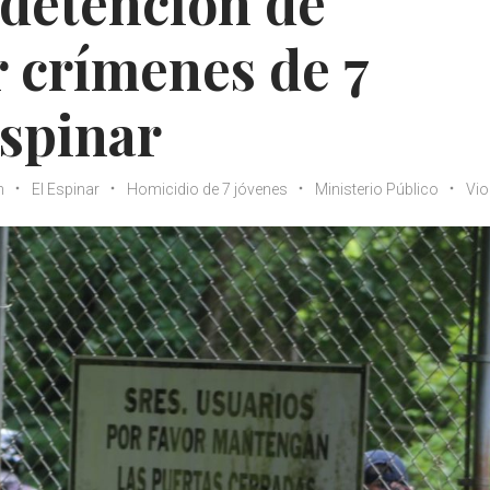
 detención de
 crímenes de 7
Espinar
n
El Espinar
Homicidio de 7 jóvenes
Ministerio Público
Vio