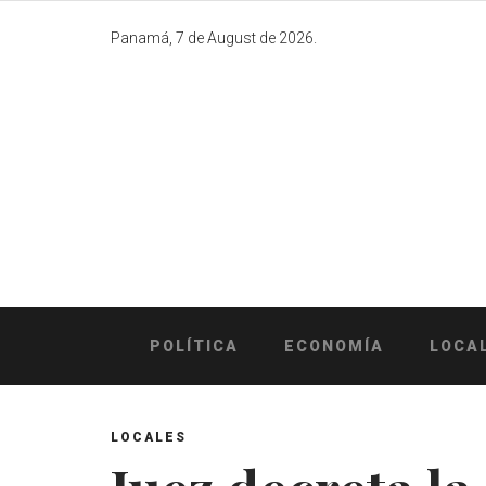
Skip
to
Panamá, 7 de August de 2026.
content
POLÍTICA
ECONOMÍA
LOCA
LOCALES