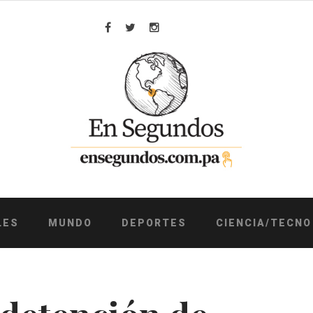
Facebook
Twitter
Instagram
LES
MUNDO
DEPORTES
CIENCIA/TECNO