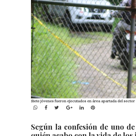
Siete jóvenes fueron ejecutados en área apartada del sector 
WhatsApp
Facebook
Twitter
Google+
LinkedIn
Pinterest
Según la confesión de uno de
quién acabo con la vida de los 