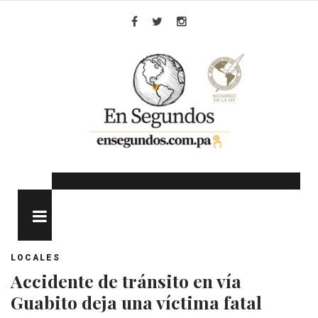
Skip
to
Facebook
Twitter
Instagram
content
MENU
LOCALES
Accidente de tránsito en vía
Guabito deja una víctima fatal