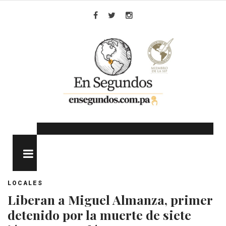
Skip
to
Facebook
Twitter
Instagram
content
MENU
LOCALES
Liberan a Miguel Almanza, primer
detenido por la muerte de siete