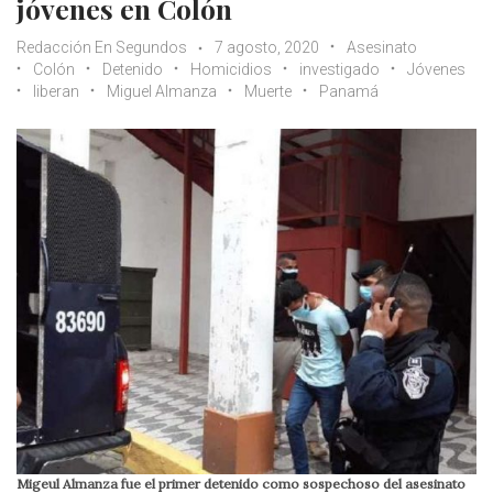
jóvenes en Colón
Redacción En Segundos
7 agosto, 2020
Asesinato
Colón
Detenido
Homicidios
investigado
Jóvenes
liberan
Miguel Almanza
Muerte
Panamá
Migeul Almanza fue el primer detenido como sospechoso del asesinato