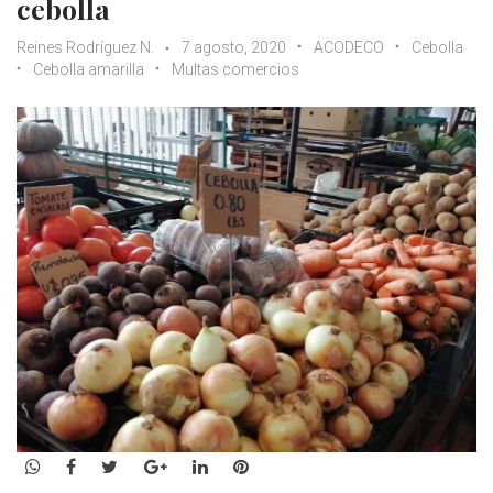
cebolla
Reines Rodríguez N.
7 agosto, 2020
ACODECO
Cebolla
Cebolla amarilla
Multas comercios
WhatsApp
Facebook
Twitter
Google+
LinkedIn
Pinterest