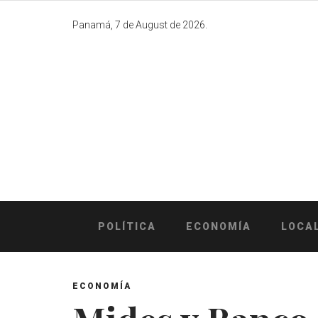
Skip
to
Panamá, 7 de August de 2026.
content
POLÍTICA
ECONOMÍA
LOCA
ECONOMÍA