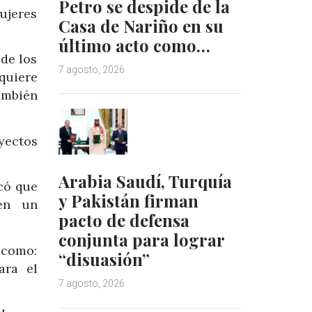
Petro se despide de la
ujeres
Casa de Nariño en su
último acto como…
 de los
7 agosto, 2026
quiere
también
yectos
Arabia Saudí, Turquía
icó que
y Pakistán firman
en un
pacto de defensa
conjunta para lograr
 como:
“disuasión”
ara el
7 agosto, 2026