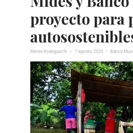
Mides y Banco
proyecto para 
autosostenible
Reines Rodríguez N.
7 agosto, 2020
Banco Mund