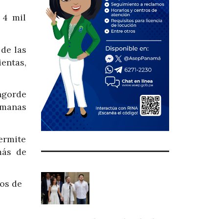
 4 mil
 de las
entas,
engorde
emanas
ermite
más de
vos de