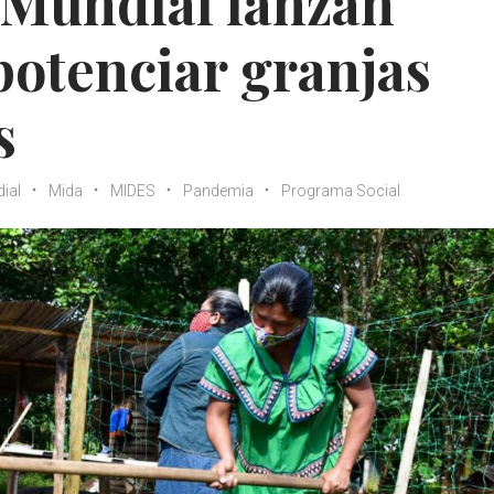
 Mundial lanzan
potenciar granjas
s
ial
Mida
MIDES
Pandemia
Programa Social