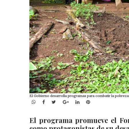
El Gobierno desarrolla programas para combatir la pobreza
WhatsApp
Facebook
Twitter
Google+
LinkedIn
Pinterest
El programa promueve el Fort
como protagonistas de su desa