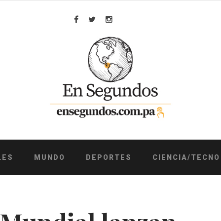
Facebook
Twitter
Instagram
LES
MUNDO
DEPORTES
CIENCIA/TECNO