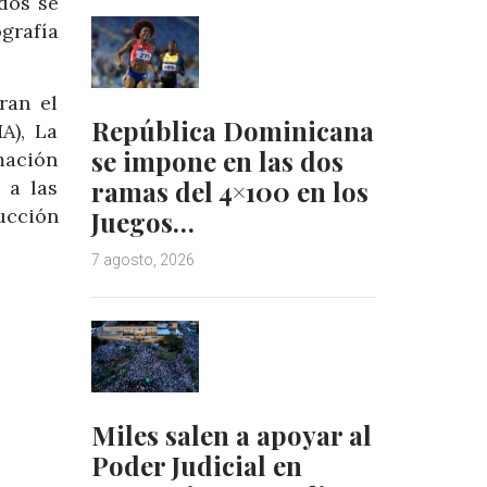
dos se
grafía
ran el
República Dominicana
A), La
se impone en las dos
mación
ramas del 4×100 en los
 a las
ucción
Juegos…
7 agosto, 2026
Miles salen a apoyar al
Poder Judicial en