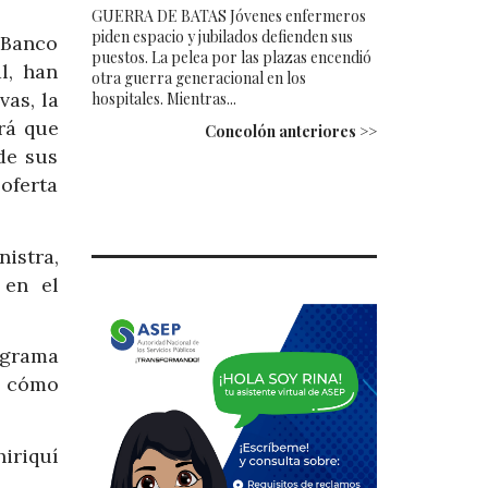
GUERRA DE BATAS Jóvenes enfermeros
piden espacio y jubilados defienden sus
 Banco
puestos. La pelea por las plazas encendió
l, han
otra guerra generacional en los
as, la
hospitales. Mientras...
rá que
Concolón anteriores >>
de sus
 oferta
nistra,
 en el
rograma
y cómo
hiriquí