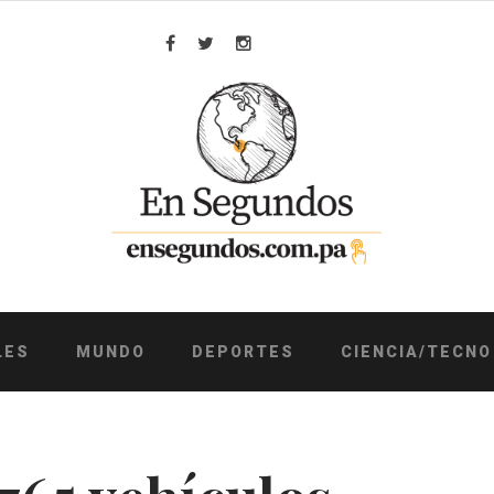
Facebook
Twitter
Instagram
LES
MUNDO
DEPORTES
CIENCIA/TECNO