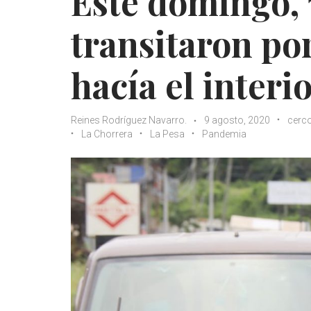
Este domingo, 
transitaron por
hacía el interi
Reines Rodríguez Navarro.
9 agosto, 2020
cerco
La Chorrera
La Pesa
Pandemia