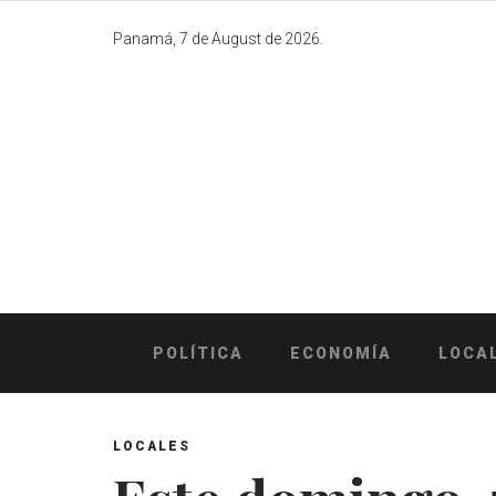
Skip
to
Panamá, 7 de August de 2026.
content
POLÍTICA
ECONOMÍA
LOCA
LOCALES