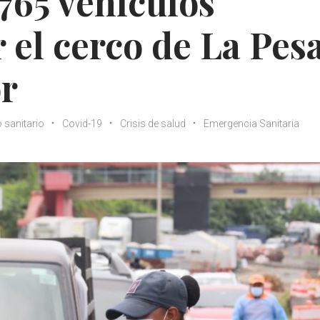
765 vehículos
 el cerco de La Pes
or
 sanitario
Covid-19
Crisis de salud
Emergencia Sanitaria