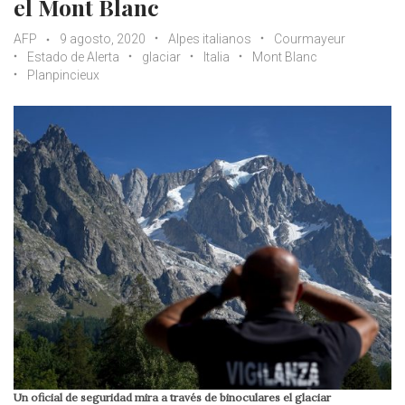
el Mont Blanc
AFP
9 agosto, 2020
Alpes italianos
Courmayeur
Estado de Alerta
glaciar
Italia
Mont Blanc
Planpincieux
Un oficial de seguridad mira a través de binoculares el glaciar