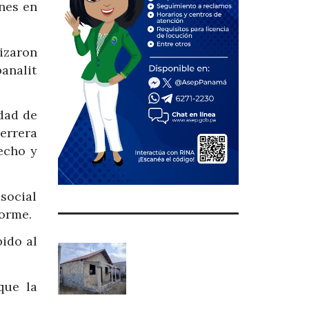
ones en
izaron
panalit
dad de
errera
echo y
 social
forme.
ido al
que la