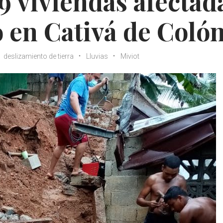
9 viviendas afectad
 en Cativá de Coló
deslizamiento de tierra
Lluvias
Miviot