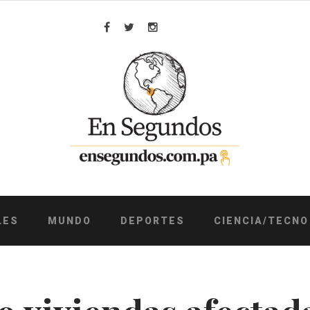
Facebook
Twitter
Instagram
LES
MUNDO
DEPORTES
CIENCIA/TECNO