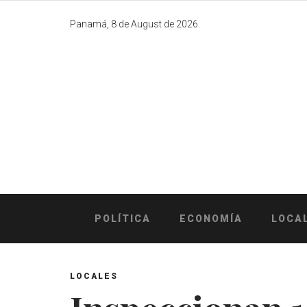
Skip
to
Panamá, 8 de August de 2026.
content
POLÍTICA
ECONOMÍA
LOCA
LOCALES