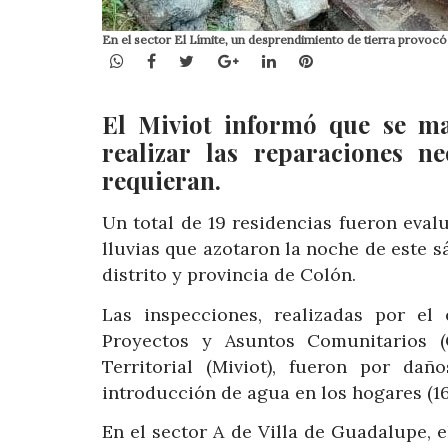
En el sector El Límite, un desprendimiento de tierra provocó
WhatsApp
Facebook
Twitter
Google+
LinkedIn
Pinterest
El Miviot informó que se man
realizar las reparaciones n
requieran.
Un total de 19 residencias fueron eval
lluvias que azotaron la noche de este s
distrito y provincia de Colón.
Las inspecciones, realizadas por el
Proyectos y Asuntos Comunitarios (
Territorial (Miviot), fueron por dañ
introducción de agua en los hogares (16
En el sector A de Villa de Guadalupe, 