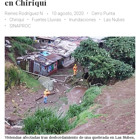
en Chiriquí
Reines Rodríguez N.
10 agosto, 2020
Cerro Punta
Chiriquí
Fuertes Lluvias
Inundaciones
Las Nubes
SINAPROC
Viviendas afectadas tras desbordamiento de una quebrada en Las Nubes,