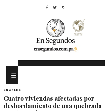
Skip
to
Facebook
Twitter
Instagram
content
MENU
LOCALES
Cuatro viviendas afectadas por
desbordamiento de una quebrada