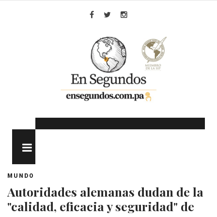
Skip
to
Facebook
Twitter
Instagram
content
MENU
MUNDO
Autoridades alemanas dudan de la
"calidad, eficacia y seguridad" de