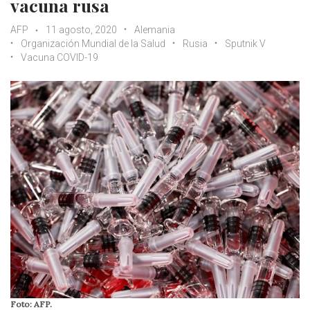
vacuna rusa
AFP
11 agosto, 2020
Alemania
Organización Mundial de la Salud
Rusia
Sputnik V
Vacuna COVID-19
Foto: AFP.