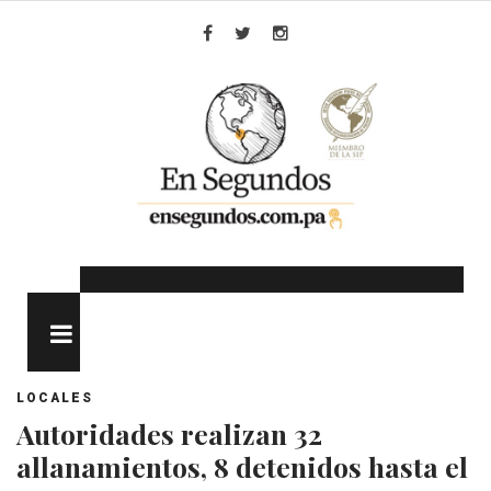
Skip
to
Facebook
Twitter
Instagram
content
MENU
LOCALES
Autoridades realizan 32
allanamientos, 8 detenidos hasta el