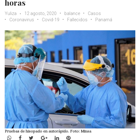
horas
Yuliza
12 agosto, 2020
balance
Casos
Coronavirus
Covid-19
Fallecidos
Panamá
Pruebas de hisopado en autorápido. Foto: Minsa
WhatsApp
Facebook
Twitter
Google+
LinkedIn
Pinterest