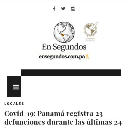
Skip
to
Facebook
Twitter
Instagram
content
MENU
LOCALES
Covid-19: Panamá registra 23
defunciones durante las últimas 24