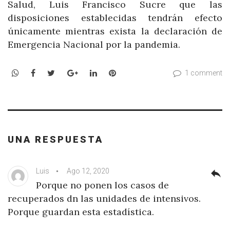
Salud, Luis Francisco Sucre que las
disposiciones establecidas tendrán efecto
únicamente mientras exista la declaración de
Emergencia Nacional por la pandemia.
WhatsApp
Facebook
Twitter
Google+
LinkedIn
Pinterest
1 comment
UNA RESPUESTA
Luis
Ago 12, 2020
reply
Porque no ponen los casos de
recuperados dn las unidades de intensivos.
Porque guardan esta estadística.