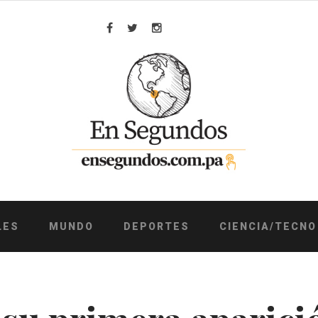
Facebook
Twitter
Instagram
LES
MUNDO
DEPORTES
CIENCIA/TECNO