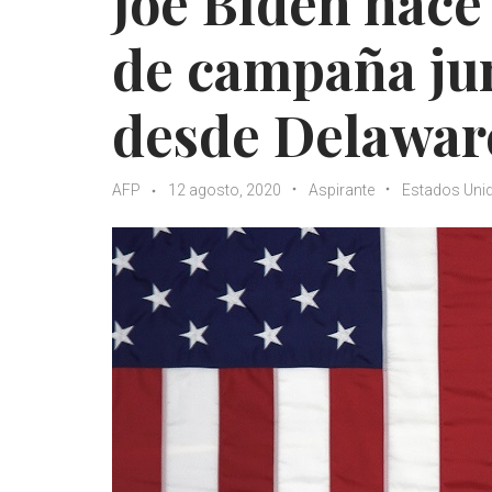
Joe Biden hace
de campaña ju
desde Delawar
AFP
12 agosto, 2020
Aspirante
Estados Uni