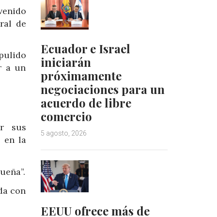
rvenido
ral de
Ecuador e Israel
pulido
iniciarán
r a un
próximamente
negociaciones para un
acuerdo de libre
comercio
or sus
5 agosto, 2026
 en la
ueña”.
da con
EEUU ofrece más de