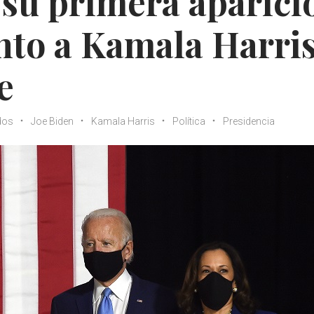
 su primera aparici
nto a Kamala Harri
e
dos
Joe Biden
Kamala Harris
Política
Presidencia