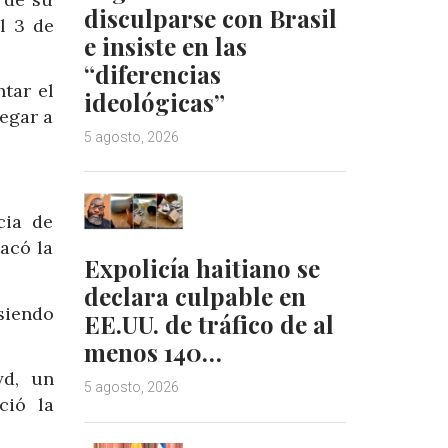
disculparse con Brasil
l 3 de
e insiste en las
“diferencias
tar el
ideológicas”
egar a
5 agosto, 2026
cia de
tacó la
Expolicía haitiano se
declara culpable en
siendo
EE.UU. de tráfico de al
menos 140…
yd, un
5 agosto, 2026
ció la