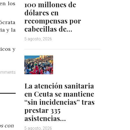
100 millones de
en los
dólares en
recompensas por
ócrata
cabecillas de…
a y la
5 agosto, 2026
icos y
omments
La atención sanitaria
en Ceuta se mantiene
“sin incidencias” tras
prestar 335
asistencias…
os con
5 agosto, 2026