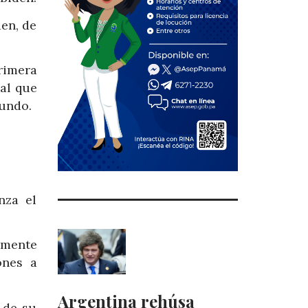
en, de
rimera
al que
undo.
nza el
amente
ones a
Argentina rehúsa
 de su