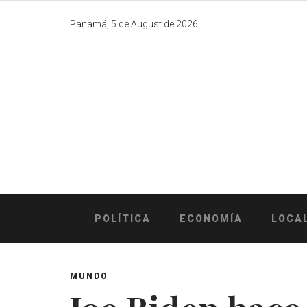
Skip
to
Panamá, 5 de August de 2026.
content
POLÍTICA
ECONOMÍA
LOCA
MUNDO