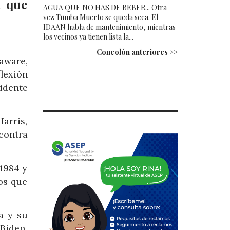
a que
AGUA QUE NO HAS DE BEBER... Otra
vez Tumba Muerto se queda seca. El
IDAAN habla de mantenimiento, mientras
los vecinos ya tienen lista la...
Concolón anteriores >>
aware,
lexión
idente
arris,
contra
1984 y
os que
a y su
 Biden.