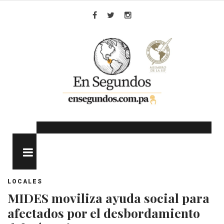
Skip
to
Facebook
Twitter
Instagram
content
MENU
LOCALES
MIDES moviliza ayuda social para
afectados por el desbordamiento