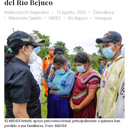
del Río Bejuco
Redacción En Segundos
12 agosto, 2020
Calovébora
María Inés Castillo
MIDES
Río Bejuco
Veraguas
El MIDES brindó apoyo psicoemocional, principalmente a quienes han
perdido a sus familiares. Foto: MIDES