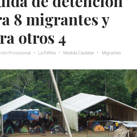
ida de detención
ra 8 migrantes y
ra otros 4
ción Provisional
La Peñita
Medida Cautelar
Migrantes