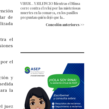
VIRUS… Y SILENCIO Mientras el Minsa
corre contra el reloj por las misteriosas
tención
muertes en la comarca, en los pasillos
lar de
preguntan quién dejó que la...
alizada
Concolón anteriores >>
tra el
siones
 por el
ción y
medida
ara la
l juez