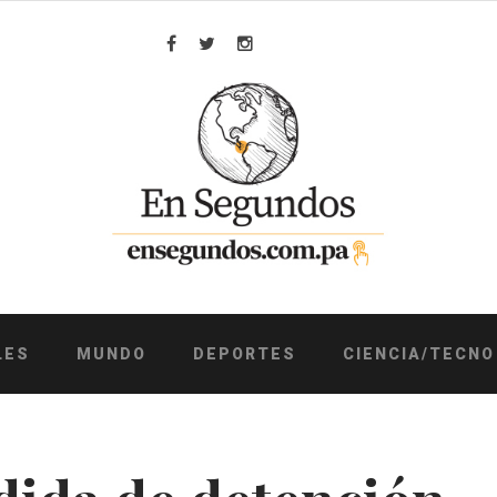
Facebook
Twitter
Instagram
LES
MUNDO
DEPORTES
CIENCIA/TECNO