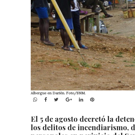
Albergue en Darién. Foto/SNM.
WhatsApp
Facebook
Twitter
Google+
LinkedIn
Pinterest
El 5 de agosto decretó la dete
los delitos de incendiarismo, 