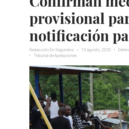
Confirman med
provisional pa
notificación pa
Redacción En Segundos
13 agosto, 2020
Deten
Tribunal de Apelaciones