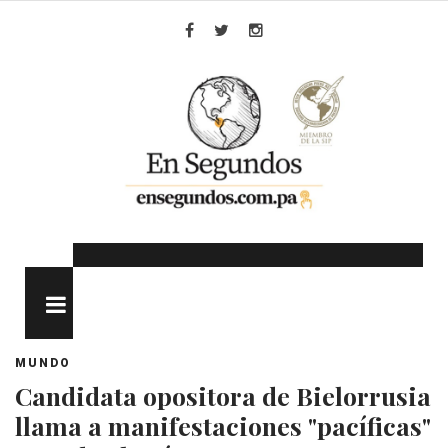
Skip
to
Facebook
Twitter
Instagram
content
MENU
MUNDO
Candidata opositora de Bielorrusia
llama a manifestaciones "pacíficas"