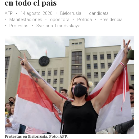
en todo el país
AFP
14 agosto, 2020
Bielorrusia
candidata
Manifestaciones
opositora
Política
Presidencia
Protestas
Svetlana Tijanóvskaya
Protestas en Bielorrusia. Foto: AFP.