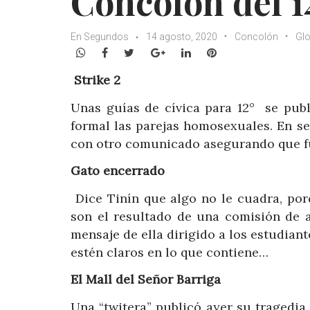
Concolón del 1
En Segundos
14 agosto, 2020
Concolón
Gl
WhatsApp
Facebook
Twitter
Google+
LinkedIn
Pinterest
Strike 2
Unas guías de cívica para 12° se pub
formal las parejas homosexuales. En s
con otro comunicado asegurando que fu
Gato encerrado
Dice Tinín que algo no le cuadra, por
son el resultado de una comisión de a
mensaje de ella dirigido a los estudian
estén claros en lo que contiene…
El Mall del Señor Barriga
Una “twitera” publicó ayer su tragedia