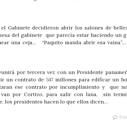
…
el Gabinete decidieron abrir los salones de bellez
esa del gabinete que parecía estar haciendo un g
inear una ceja… “Paquito manda abrir esa vaina”… 
eunirá por tercera vez con un Presidente paname
r un contrato de 517 millones para edificar un hos
uitaran ese contrato por incumplimiento y que 
van por Cortizo, para salir con lana, sin termi
, los presidentes hacen lo que ellos dicen…
0 c