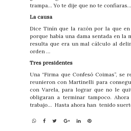
trampa… Yo te dije que no te confiaras
La causa
Dice Tinín que la razón por la que en 
porque había una dama sentada en la m
resulta que era un mal cálculo al del
orden …
Tres presidentes
Una “Firma que Confesó Coimas”, se r
reunieron con Martinelli para consegui
con Varela, para lograr que no le q
obligaran a terminar tampoco. Ahora 
trabajo… Hasta ahora han tenido suerte
WhatsApp
Facebook
Twitter
Google+
LinkedIn
Pinterest