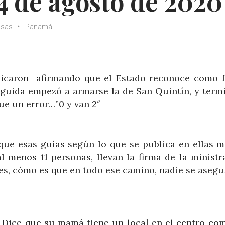
4 de agosto de 2020
osas
Panamá
licaron afirmando que el Estado reconoce como f
eguida empezó a armarse la de San Quintín, y term
e un error…”0 y van 2″
que esas guías según lo que se publica en ellas m
l menos 11 personas, llevan la firma de la ministr
tes, cómo es que en todo ese camino, nadie se aseg
. Dice que su mamá tiene un local en el centro com