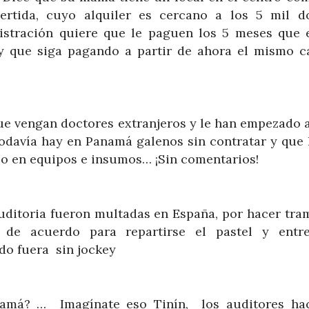
ertida, cuyo alquiler es cercano a los 5 mil d
istración quiere que le paguen los 5 meses que 
 y que siga pagando a partir de ahora el mismo 
ue vengan doctores extranjeros y le han empezado a
todavía hay en Panamá galenos sin contratar y que 
rlo en equipos e insumos… ¡Sin comentarios!
auditoria fueron multadas en España, por hacer tra
n de acuerdo para repartirse el pastel y entr
ado fuera sin jockey
namá? … Imagínate eso Tinín, los auditores ha