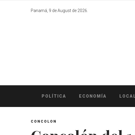
Skip
to
Panamá, 9 de August de 2026.
content
POLÍTICA
ECONOMÍA
LOCA
CONCOLON