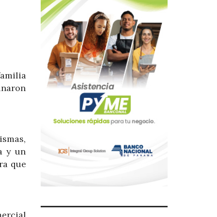
amilia
inaron
ismas,
a y un
ura que
ercial