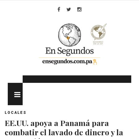
Skip
to
Facebook
Twitter
Instagram
content
MENU
LOCALES
EE.UU. apoya a Panamá para
combatir el lavado de dinero y la