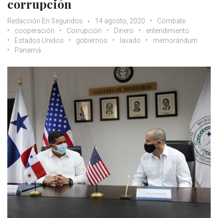
corrupción
Redacción En Segundos
14 agosto, 2020
Combate
cooperación
Corrupción
Dinero
entendimiento
Estados Unidos
gobiernos
lavado
memorándum
Panamá